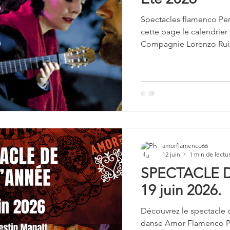
Spectacles flamenco Perp
Projets scolaires
cette page le calendrier
Compagnie Lorenzo Ruiz 
amorflamenco66
12 juin
1 min de lectu
SPECTACLE D
19 juin 2026.
Découvrez le spectacle 
danse Amor Flamenco P