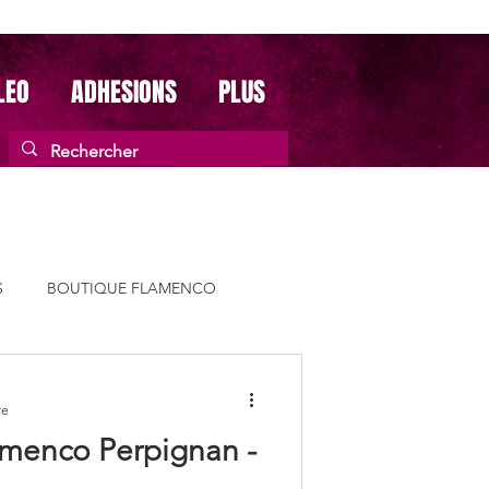
LEO
ADHESIONS
PLUS
S
BOUTIQUE FLAMENCO
ÉTÉ FLAMENCO
re
amenco Perpignan -
énementflamenco
TABLAO