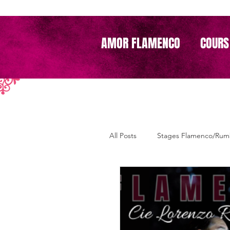
AMOR FLAMENCO
COURS
All Posts
Stages Flamenco/Ru
Soirées Anda Jaleo
ADA
Stages sévillanes /rumba