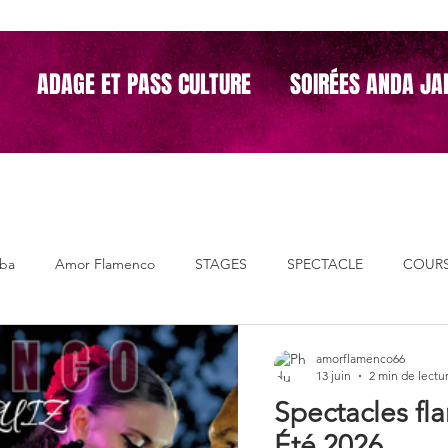
ADAGE ET PASS CULTURE
SOIRÉES ANDA JA
mba
Amor Flamenco
STAGES
SPECTACLE
COUR
GE
PASS CULTURE
CULTURE
ECOLE DE DANSE
amorflamenco66
13 juin
2 min de lectu
Spectacles fl
Stages enfants
Ateliers "Ponte Guapa"
Flash mob
év
Été 2026