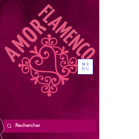
ME
NU