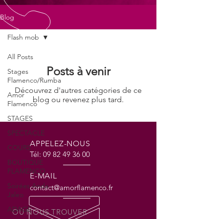
Blog
Flash mob
All Posts
Posts à venir
Stages
Flamenco/Rumba
Découvrez d'autres catégories de ce
Amor
blog ou revenez plus tard.
Flamenco
STAGES
SPECTACLE
APPELEZ-NOUS
COURS
Tél:
09 82 49 36 00
BOUTIQUE
FLAMENCO
E-MAIL
Soirées Anda
contact@amorflamenco.fr
Jaleo
ADAGE
OÙ NOUS TROUVER