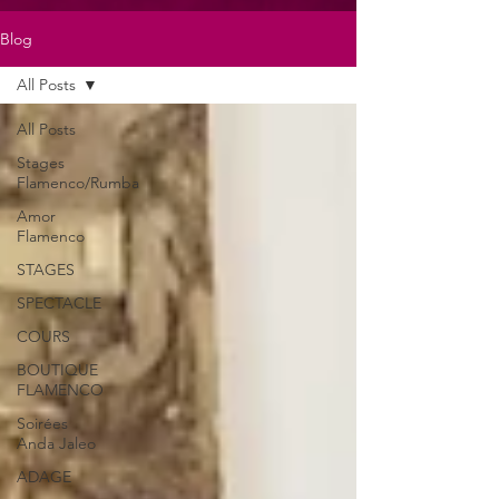
Blog
All Posts
All Posts
Stages
Flamenco/Rumba
Amor
Flamenco
STAGES
SPECTACLE
COURS
BOUTIQUE
FLAMENCO
Soirées
Anda Jaleo
ADAGE