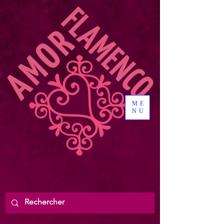
ME
NU