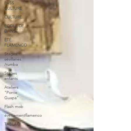
PASS
CULTURE
CULTURE
ECOLE DE
DANSE
ÉTÉ
FLAMENCO
Stages
sévillanes
/rumba
Stages
enfants
Ateliers
"Ponte
Guapa"
Flash mob
événementflamenco
TABLAO