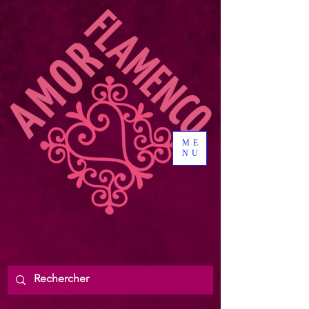
ME
NU