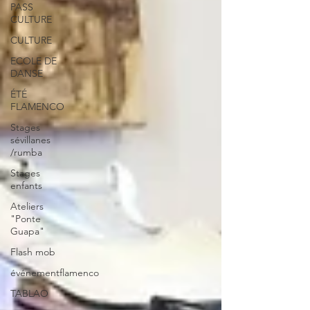
PASS
CULTURE
CULTURE
ECOLE DE
DANSE
ÉTÉ
FLAMENCO
Stages
sévillanes
/rumba
Stages
enfants
Ateliers
"Ponte
Guapa"
Flash mob
événementflamenco
TABLAO