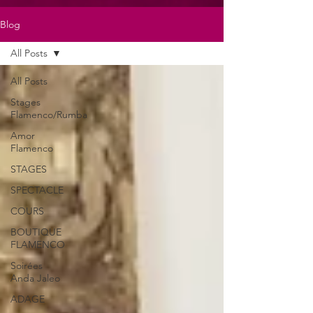
Blog
All Posts
All Posts
Stages
Flamenco/Rumba
Amor
Flamenco
STAGES
SPECTACLE
COURS
BOUTIQUE
FLAMENCO
Soirées
Anda Jaleo
ADAGE