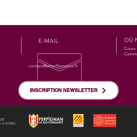
OÙ 
E-MAIL
Cours 
Comma
contact@amorflamenco.fr
INSCRIPTION NEWSLETTER
0022
 / 3-1072853