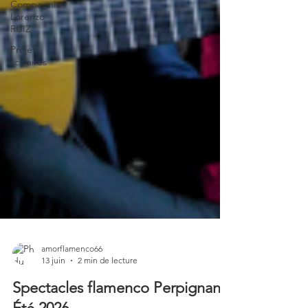
Compagnie
Lorenzo
RUIZ
Projets
scolaires
amorflamenco66
13 juin
2 min de lecture