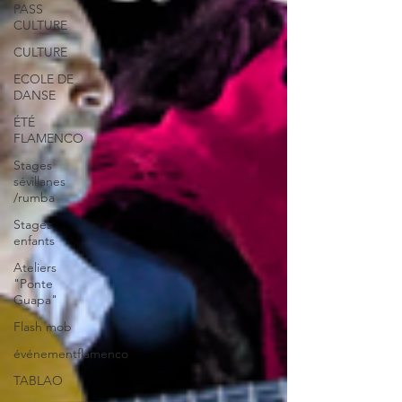
PASS
CULTURE
CULTURE
ECOLE DE
DANSE
ÉTÉ
FLAMENCO
Stages
sévillanes
/rumba
Stages
enfants
Ateliers
"Ponte
Guapa"
Flash mob
événementflamenco
TABLAO