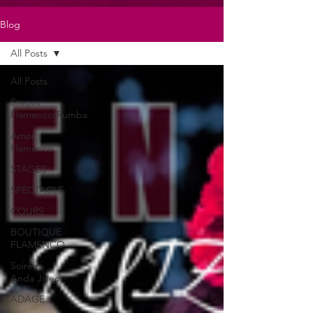
Blog
All Posts
All Posts
Stages
Flamenco/Rumba
Amor
Flamenco
STAGES
SPECTACLE
COURS
BOUTIQUE
FLAMENCO
Soirées
Anda Jaleo
ADAGE