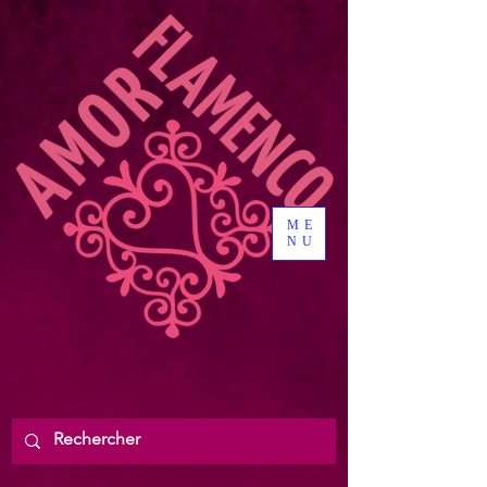
ME
NU