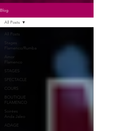
Blog
All Posts
All Posts
Stages
Flamenco/Rumba
Amor
Flamenco
STAGES
SPECTACLE
COURS
BOUTIQUE
FLAMENCO
Soirées
Anda Jaleo
ADAGE