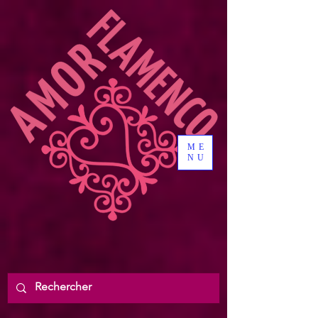
ME
NU