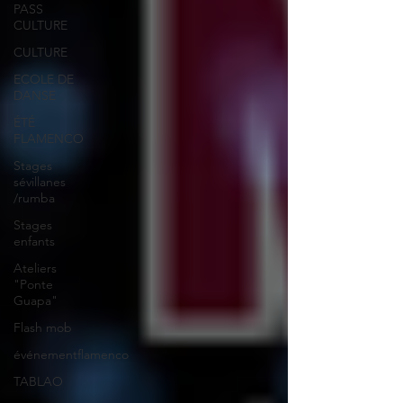
PASS
CULTURE
CULTURE
ECOLE DE
DANSE
ÉTÉ
FLAMENCO
Stages
sévillanes
/rumba
Stages
enfants
Ateliers
"Ponte
Guapa"
Flash mob
événementflamenco
TABLAO