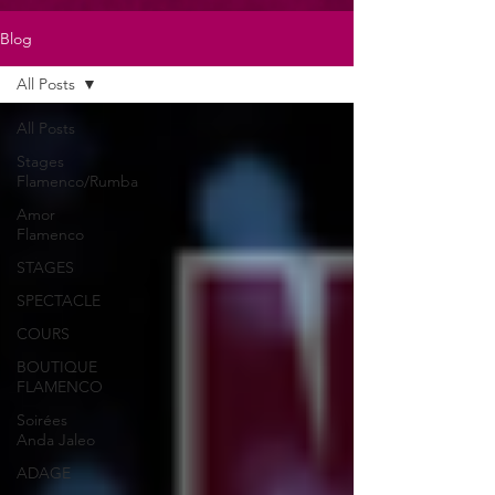
Blog
All Posts
All Posts
Stages
Flamenco/Rumba
Amor
Flamenco
STAGES
SPECTACLE
COURS
BOUTIQUE
FLAMENCO
Soirées
Anda Jaleo
ADAGE